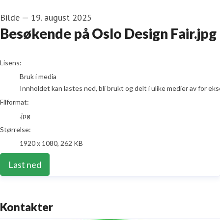
Bilde
—
19. august 2025
Besøkende på Oslo Design Fair.jpg
go to media item
Lisens:
Bruk i media
Innholdet kan lastes ned, bli brukt og delt i ulike medier av for e
Filformat:
.jpg
Størrelse:
1920 x 1080, 262 KB
Last ned
Kontakter