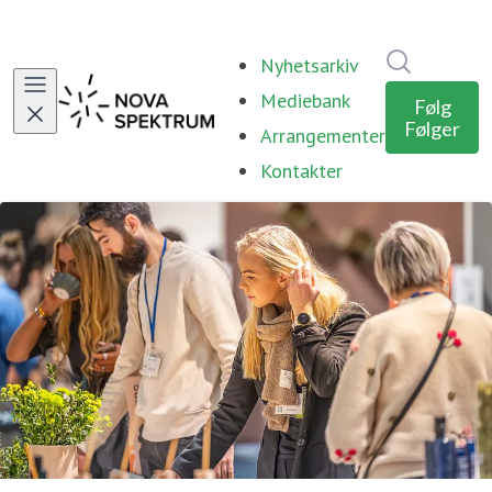
Søk i nyhe
Nyhetsarkiv
Mediebank
Følg
Følger
Arrangementer
Kontakter