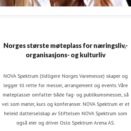
nn-Sophie Stene
ressekontakt
Pressekontakt
Agroteknikk
annsoph@online.n
47 95211134
Norges største møteplass for næringsliv,-
organisasjons- og kulturliv
NOVA Spektrum (tidligere Norges Varemesse) skaper og
legger til rette for messer, arrangement og events. Våre
møteplasser omfatter både fag- og publikumsmesser, så
vel som møter, kurs og konferanser. NOVA Spektrum er et
heleid datterselskap av Stiftelsen NOVA Spektrum som
også eier og driver Oslo Spektrum Arena AS.