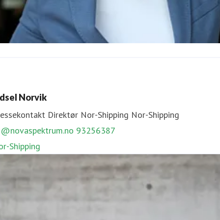
orill Engelberg
ressekontakt
Direktør for UMAMI Arena
Umami Arena
idsel Norvik
en@novaspektrum.no
92207310
ressekontakt
Direktør Nor-Shipping
Nor-Shipping
MAMI Arena
n@novaspektrum.no
93256387
or-Shipping