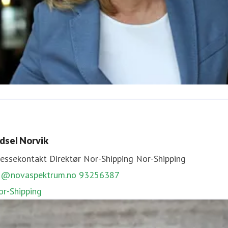
orill Engelberg
ressekontakt
Direktør for UMAMI Arena
Umami Arena
idsel Norvik
en@novaspektrum.no
92207310
ressekontakt
Direktør Nor-Shipping
Nor-Shipping
MAMI Arena
n@novaspektrum.no
93256387
or-Shipping