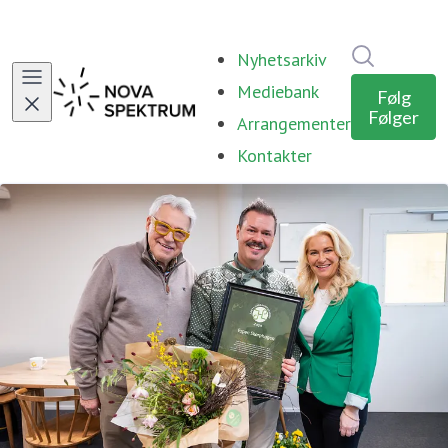
Søk i nyhe
Nyhetsarkiv
Mediebank
Følg
Følger
Arrangementer
Kontakter