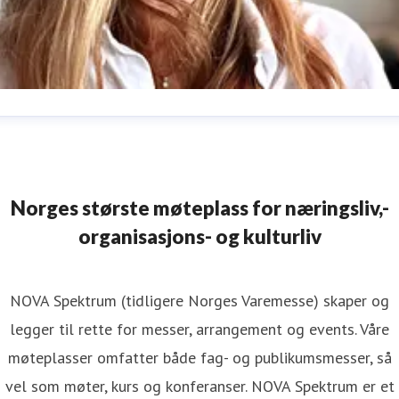
nn-Sophie Stene
ressekontakt
Pressekontakt
Agroteknikk
annsoph@online.n
47 95211134
Norges største møteplass for næringsliv,-
organisasjons- og kulturliv
NOVA Spektrum (tidligere Norges Varemesse) skaper og
legger til rette for messer, arrangement og events. Våre
møteplasser omfatter både fag- og publikumsmesser, så
vel som møter, kurs og konferanser. NOVA Spektrum er et