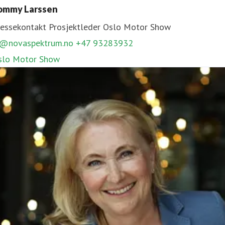
ommy Larssen
s@novaspektrum.no
90612669
ressekontakt
Prosjektleder
Oslo Motor Show
agemessen,
TravelXpo
l@novaspektrum.no
+47 93283932
slo Motor Show