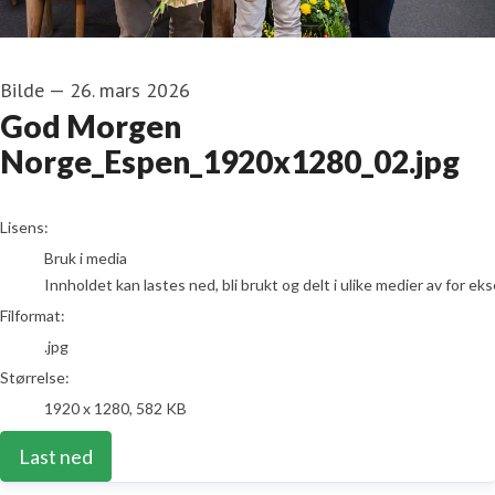
Bilde
—
26. mars 2026
God Morgen
Norge_Espen_1920x1280_02.jpg
go to media item
Lisens:
Bruk i media
Innholdet kan lastes ned, bli brukt og delt i ulike medier av for e
Filformat:
.jpg
Størrelse:
1920 x 1280, 582 KB
Last ned