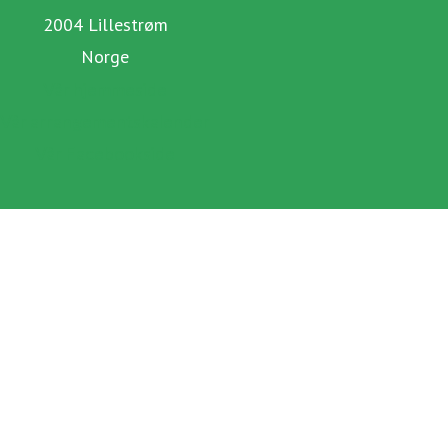
2004 Lillestrøm
Norge
Vår hjemmeside
Vår arrangementskalender
Vår Facebookside