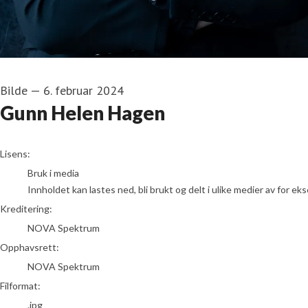
Bilde
—
6. februar 2024
Gunn Helen Hagen
NOVA Spektrum
Lisens:
Bruk i media
Innholdet kan lastes ned, bli brukt og delt i ulike medier av for e
Kreditering:
NOVA Spektrum
Opphavsrett:
NOVA Spektrum
Filformat:
.jpg