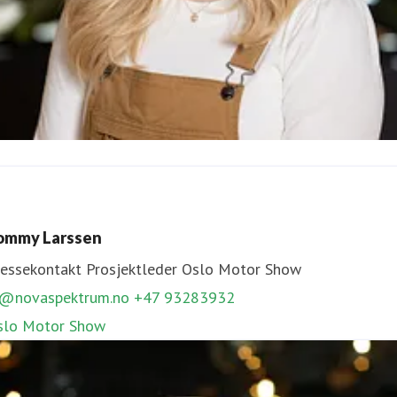
ecilie Svabø
ressekontakt
Prosjektleder
Hagemessen, TravelXpo
ommy Larssen
s@novaspektrum.no
90612669
ressekontakt
Prosjektleder
Oslo Motor Show
agemessen,
TravelXpo
l@novaspektrum.no
+47 93283932
slo Motor Show