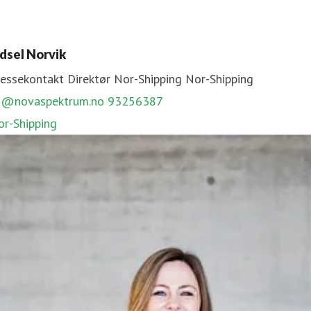
orill Engelberg
ressekontakt
Direktør for UMAMI Arena
Umami Arena
idsel Norvik
en@novaspektrum.no
92207310
ressekontakt
Direktør Nor-Shipping
Nor-Shipping
MAMI Arena
n@novaspektrum.no
93256387
or-Shipping