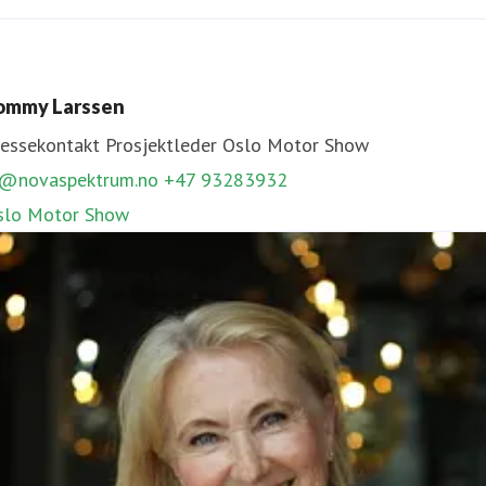
ecilie Svabø
ressekontakt
Prosjektleder
Hagemessen, TravelXpo
ommy Larssen
s@novaspektrum.no
90612669
ressekontakt
Prosjektleder
Oslo Motor Show
agemessen,
TravelXpo
l@novaspektrum.no
+47 93283932
slo Motor Show