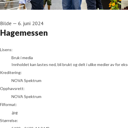
Bilde
—
6. juni 2024
Hagemessen
NOVA Spektrum
Lisens:
Bruk i media
Innholdet kan lastes ned, bli brukt og delt i ulike medier av for e
Kreditering:
NOVA Spektrum
Opphavsrett:
NOVA Spektrum
Filformat:
.jpg
Størrelse: