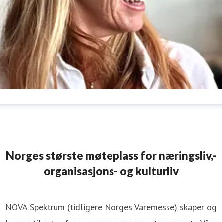
nn-Sophie Stene
ressekontakt
Pressekontakt
Agroteknikk
annsoph@online.n
47 95211134
Norges største møteplass for næringsliv,-
organisasjons- og kulturliv
NOVA Spektrum (tidligere Norges Varemesse) skaper og