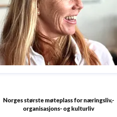
nn-Sophie Stene
ressekontakt
Pressekontakt
Agroteknikk
annsoph@online.n
47 95211134
Norges største møteplass for næringsliv,-
organisasjons- og kulturliv