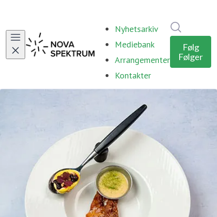
Søk i nyhe
Nyhetsarkiv
Mediebank
Følg
Følger
Arrangementer
Kontakter