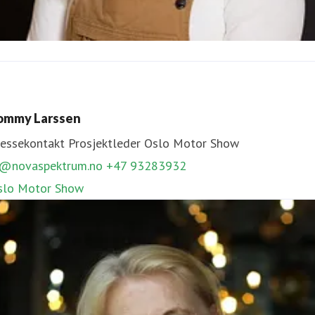
ecilie Svabø
ressekontakt
Prosjektleder
Hagemessen, TravelXpo
ommy Larssen
s@novaspektrum.no
90612669
ressekontakt
Prosjektleder
Oslo Motor Show
agemessen,
TravelXpo
l@novaspektrum.no
+47 93283932
slo Motor Show