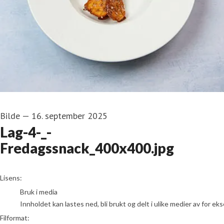
Bilde
—
16. september 2025
Lag-4-_-
Fredagssnack_400x400.jpg
go to media item
Lisens:
Bruk i media
Innholdet kan lastes ned, bli brukt og delt i ulike medier av for e
Filformat: