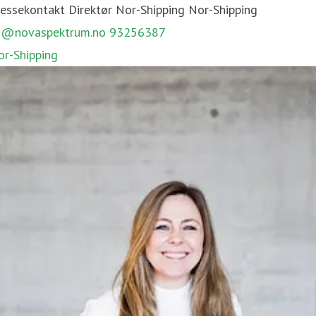
ressekontakt
Direktør Nor-Shipping
Nor-Shipping
MAMI Arena
n@novaspektrum.no
93256387
or-Shipping