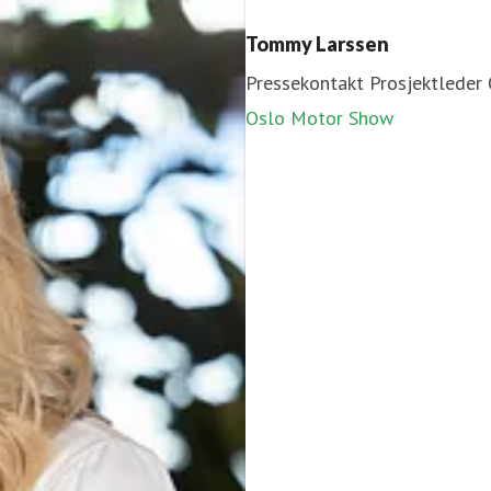
Tommy Larssen
Pressekontakt
Prosjektleder
Oslo Motor Show
Per Anders Iversen
on
bje@novaspektrum.no
Pressekontakt
Prosjektleder
91706137
Camp Villmark