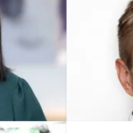
Gunn Helen Hagen
ering
bje@novaspektrum.no
Pressekontakt
Administrerend