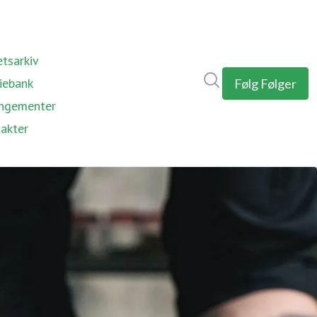
tsarkiv
Søk i nyhetsrom
iebank
Følg
Følger
ngementer
akter