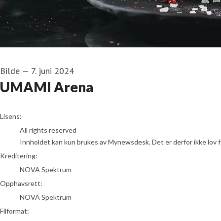
Bilde
—
7. juni 2024
UMAMI Arena
NOVA Spektrum
Lisens:
All rights reserved
Innholdet kan kun brukes av Mynewsdesk. Det er derfor ikke lov for
Kreditering:
NOVA Spektrum
Opphavsrett:
NOVA Spektrum
Filformat: