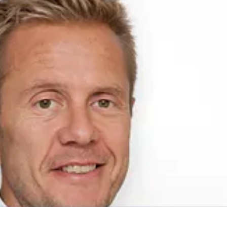
e direktør
ghh@novaspektrum.no
91559610