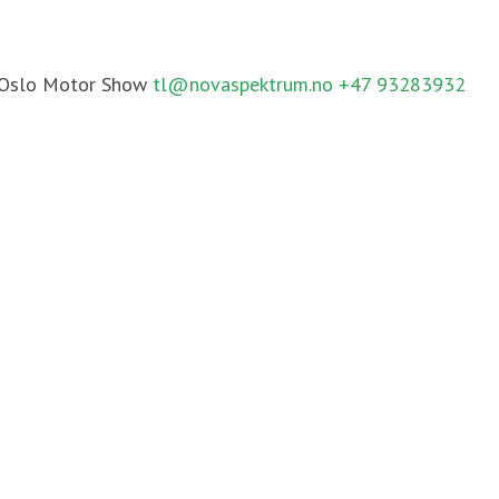
Oslo Motor Show
tl@novaspektrum.no
+47 93283932
Camp Villmark, Oslo Dog Show
pi@novaspektrum.no