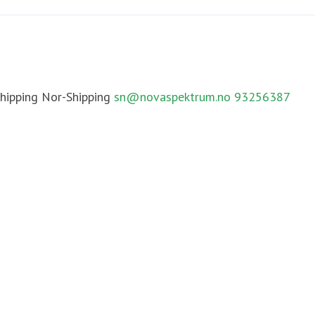
hipping
Nor-Shipping
sn@novaspektrum.no
93256387