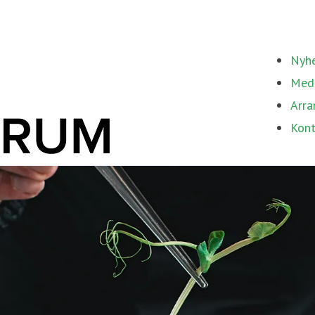
Nyhe
Med
Arra
Kont