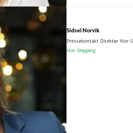
Sidsel Norvik
Pressekontakt
Direktør Nor-S
Nor-Shipping
aspektrum.no
90612669