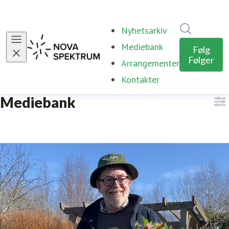
Søk i nyhe
Nyhetsarkiv
Mediebank
Følg
Følger
Arrangementer
Kontakter
Mediebank