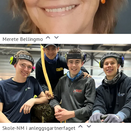
Merete Bellingmo
Skole-NM i anleggsgartnerfaget