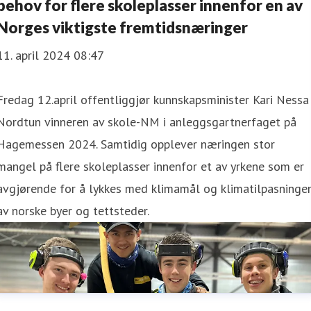
behov for flere skoleplasser innenfor en av
Norges viktigste fremtidsnæringer
11. april 2024 08:47
Fredag 12.april offentliggjør kunnskapsminister Kari Nessa
Nordtun vinneren av skole-NM i anleggsgartnerfaget på
Hagemessen 2024. Samtidig opplever næringen stor
mangel på flere skoleplasser innenfor et av yrkene som er
avgjørende for å lykkes med klimamål og klimatilpasninge
av norske byer og tettsteder.