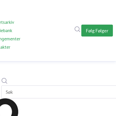
tsarkiv
Søk i nyhetsrom
iebank
Følg
Følger
ngementer
akter
Søk
Søk