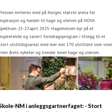
Pressen inviteres med på Norges største arena for
inspirasjon og handel til hage og uterom på NOVA
Spektrum 25-27.april 2025. Hagemessen byr på et
inspirerende og variert foredragsprogram i tillegg til et
stort utstillingsareal med mer enn 170 utstillere som vise
frem årets nyheter og trender innen hage og uterom.
Skole-NM i anleggsgartnerfaget: - Stort