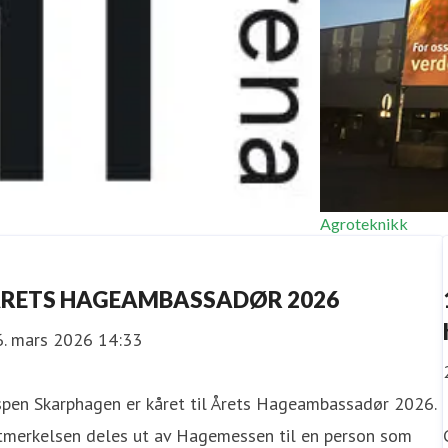
Agroteknikk
MI Arena
RETS HAGEAMBASSADØR 2026
6. mars 2026 14:33
spen Skarphagen er kåret til Årets Hageambassadør 2026.
tmerkelsen deles ut av Hagemessen til en person som