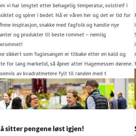
m vi har lengtet etter behagelig temperatur, solstreif i
siktet og spirer i bedet. Nå er våren her og det er tid for
finne inspirasjon, snakke med fagfolk og handle nye
anter og produkter til beste rommet – nemlig
terommet!
ke sikkert som fuglesangen er tilbake etter en kald og
te for lang mørketid, så åpner atter Hagemessen dørene.
senvis av kvadratmetere fylt til randen med t
å sitter pengene løst igjen!