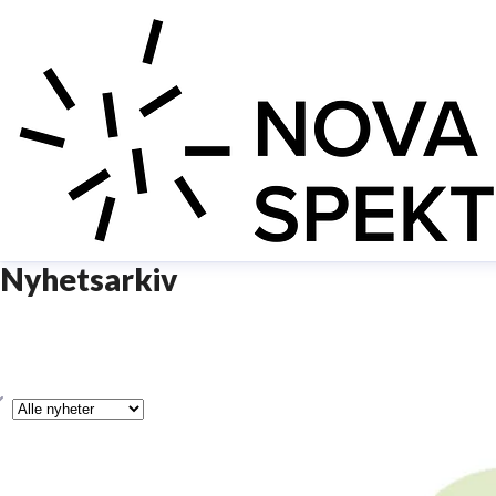
Nyhetsarkiv
ype