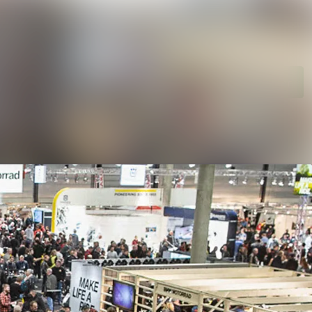
tsarkiv
Søk i nyhetsrom
iebank
Følg
Følger
ngementer
akter