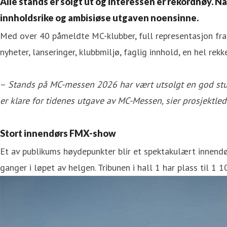
Alle stands er solgt ut og interessen er rekordhøy. N
innholdsrike og ambisiøse utgaven noensinne.
Med over 40 påmeldte MC-klubber, full representasjon fra
nyheter, lanseringer, klubbmiljø, faglig innhold, en hel re
–
Stands på MC-messen 2026 har vært utsolgt en god stund
er klare for tidenes utgave av MC-Messen, sier prosjektle
Stort innendørs FMX-show
Et av publikums høydepunkter blir et spektakulært innend
ganger i løpet av helgen. Tribunen i hall 1 har plass til 1 1