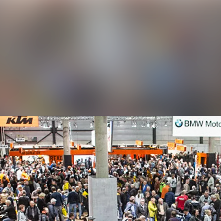
Nyhe
Med
Arra
Kont