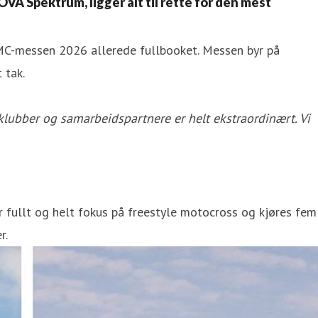
OVA Spektrum, ligger alt til rette for den mest
 MC-messen 2026 allerede fullbooket. Messen byr på
 tak.
klubber og samarbeidspartnere er helt ekstraordinært. Vi
 fullt og helt fokus på freestyle motocross og kjøres fem
r.