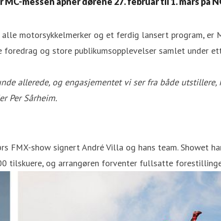
år MC-messen åpner dørene 27. februar til 1. mars på N
 alle motorsykkelmerker og et ferdig lansert program, er
kke foredrag og store publikumsopplevelser samlet under ett
e allerede, og engasjementet vi ser fra både utstillere, 
der Per Sårheim.
ørs FMX-show signert André Villa og hans team. Showet har
00 tilskuere, og arrangøren forventer fullsatte forestillinge