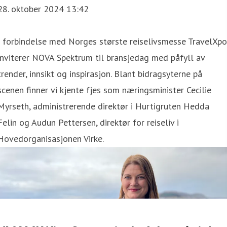
28. oktober 2024 13:42
I forbindelse med Norges største reiselivsmesse TravelXpo
inviterer NOVA Spektrum til bransjedag med påfyll av
trender, innsikt og inspirasjon. Blant bidragsyterne på
scenen finner vi kjente fjes som næringsminister Cecilie
Myrseth, administrerende direktør i Hurtigruten Hedda
Felin og Audun Pettersen, direktør for reiseliv i
Hovedorganisasjonen Virke.