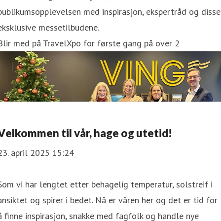
publikumsopplevelsen med inspirasjon, ekspertråd og disse
eksklusive messetilbudene.
Blir med på TravelXpo for første gang på over 2
Velkommen til vår, hage og utetid!
23. april 2025 15:24
Som vi har lengtet etter behagelig temperatur, solstreif i
ansiktet og spirer i bedet. Nå er våren her og det er tid for
å finne inspirasjon, snakke med fagfolk og handle nye