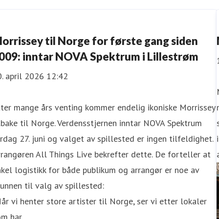
orrissey til Norge for første gang siden
009: inntar NOVA Spektrum i Lillestrøm
. april 2026 12:42
ter mange års venting kommer endelig ikoniske Morrissey
lbake til Norge. Verdensstjernen inntar NOVA Spektrum
rdag 27. juni og valget av spillested er ingen tilfeldighet.
rangøren All Things Live bekrefter dette. De forteller at
kel logistikk for både publikum og arrangør er noe av
unnen til valg av spillested:
år vi henter store artister til Norge, ser vi etter lokaler
om har