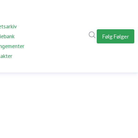
tsarkiv
Søk i nyhetsrom
iebank
Følg
Følger
ngementer
akter