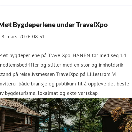
Møt Bygdeperlene under TravelXpo
18. mars 2026 08:31
Møt bygdeperlene på TravelXpo. HANEN tar med seg 14
medlemsbedrifter og stiller med en stor og innholdsrik
stand på reiselivsmessen TravelXpo på Lillestrøm. Vi
inviterer både bransje og publikum til å oppleve det beste
av bygdeturisme, lokalmat og ekte vertskap.