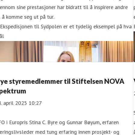
ennom sine prestasjoner har bidratt til å inspirere andre
l å komme seg ut på tur.
Ekspedisjonen til Sydpolen er et tydelig eksempel på hva
ål
ye styremedlemmer til Stiftelsen NOVA
pektrum
. april 2025 10:27
O i Europris Stina C. Byre og Gunnar Bøyum, erfaren
ringslivsleder med tung erfaring innen prosjekt- og