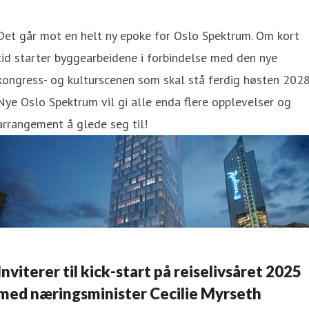
Det går mot en helt ny epoke for Oslo Spektrum. Om kort
tid starter byggearbeidene i forbindelse med den nye
kongress- og kulturscenen som skal stå ferdig høsten 2028
Nye Oslo Spektrum vil gi alle enda flere opplevelser og
arrangement å glede seg til!
Inviterer til kick-start på reiselivsåret 2025
med næringsminister Cecilie Myrseth