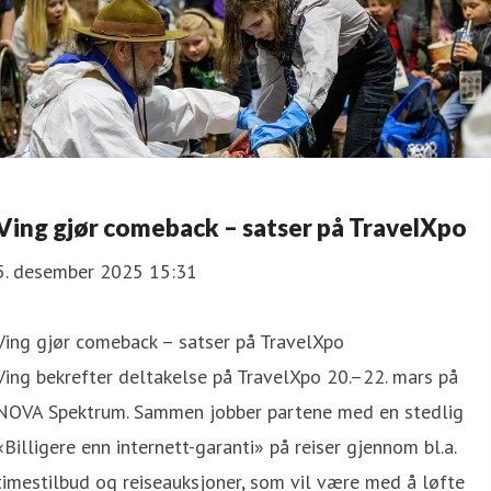
Ving gjør comeback – satser på TravelXpo
5. desember 2025 15:31
Ving gjør comeback – satser på TravelXpo
Ving bekrefter deltakelse på TravelXpo 20.–22. mars på
NOVA Spektrum. Sammen jobber partene med en stedlig
«Billigere enn internett-garanti» på reiser gjennom bl.a.
timestilbud og reiseauksjoner, som vil være med å løfte