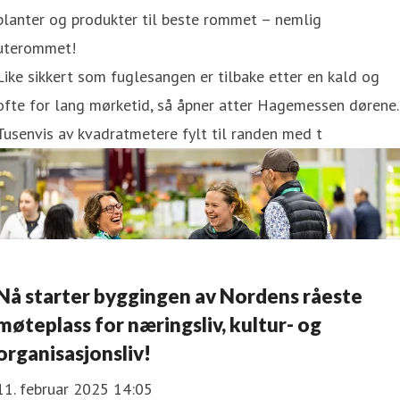
planter og produkter til beste rommet – nemlig
uterommet!
Like sikkert som fuglesangen er tilbake etter en kald og
ofte for lang mørketid, så åpner atter Hagemessen dørene.
Tusenvis av kvadratmetere fylt til randen med t
Nå starter byggingen av Nordens råeste
møteplass for næringsliv, kultur- og
organisasjonsliv!
11. februar 2025 14:05